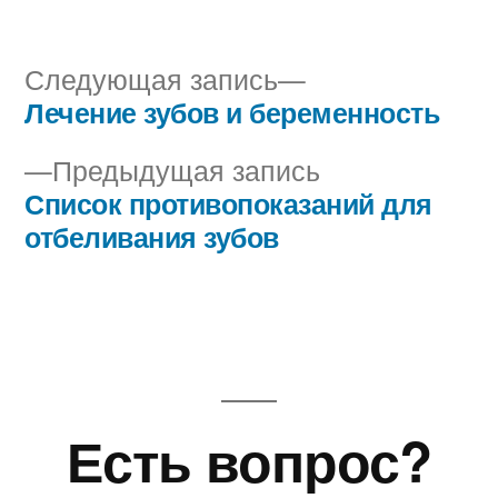
в
Следующая
Следующая запись
запись:
Лечение зубов и беременность
Навигация
Предыдущая
Предыдущая запись
по
запись:
Список противопоказаний для
записям
отбеливания зубов
Есть вопрос?