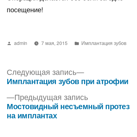
посещение!
Написано
Написано
admin
7 мая, 2015
Имплантация зубов
автором
в
Следующая
Следующая запись
запись:
Имплантация зубов при атрофии
Навигация
Предыдущая
Предыдущая запись
по
запись:
Мостовидный несъемный протез
записям
на имплантах