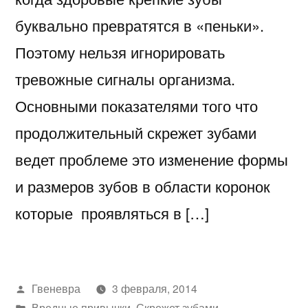
буквально превратятся в «пеньки».
Поэтому нельзя игнорировать
тревожные сигналы организма.
Основными показателями того что
продолжительный скрежет зубами
ведет проблеме это изменение формы
и размеров зубов в области коронок
которые проявляться в […]
Написано
Гвеневра
3 февраля, 2014
автором
Написано
Вредные привычки
,
Скрежет зубами