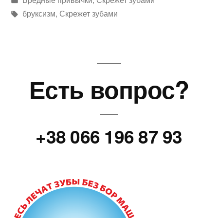
в
Метки:
бруксизм
,
Скрежет зубами
Есть вопрос?
+38 066 196 87 93