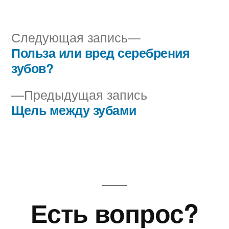
в
Следующая
Следующая запись
запись:
Польза или вред серебрения
Навигация
зубов?
по
Предыдущая
Предыдущая запись
записям
запись:
Щель между зубами
Есть вопрос?