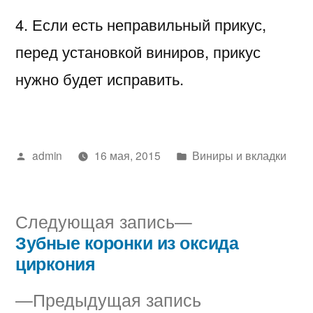
4. Если есть неправильный прикус,
перед установкой виниров, прикус
нужно будет исправить.
Написано
Написано
admin
16 мая, 2015
Виниры и вкладки
автором
в
Следующая
Следующая запись
запись:
Зубные коронки из оксида
Навигация
циркония
по
Предыдущая
Предыдущая запись