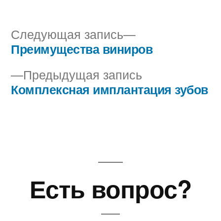
автором
в
Следующая
Следующая запись
запись:
Преимущества виниров
Навигация
Предыдущая
Предыдущая запись
по
запись:
Комплексная имплантация зубов
записям
Есть вопрос?