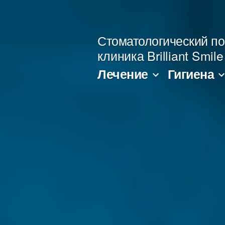
Перейти
к
Стоматологический по
содержимому
клиника Brilliant Smi
Лечение
Гигиена