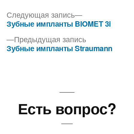
Следующая
Следующая запись
запись:
Зубные импланты BIOMET 3i
Навигация
Предыдущая
Предыдущая запись
по
запись:
Зубные импланты Straumann
записям
Есть вопрос?