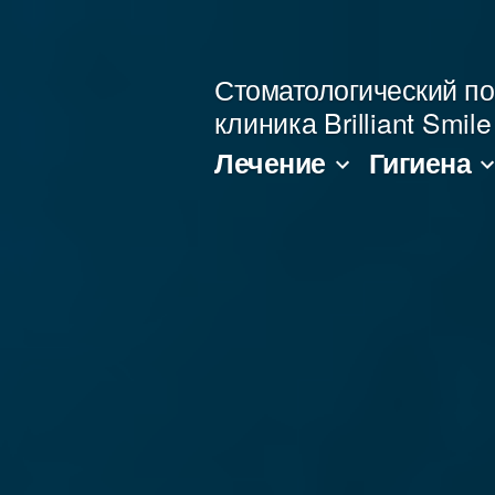
Перейти
к
Стоматологический по
содержимому
клиника Brilliant Smi
Лечение
Гигиена